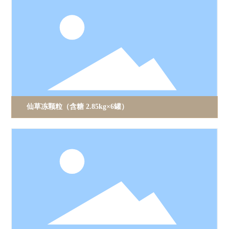
仙草冻颗粒（含糖 2.85kg×6罐）