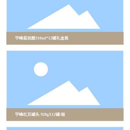
宇峰荔枝醋310ml*12罐礼盒装
宇峰红豆罐头 920gX12罐/箱