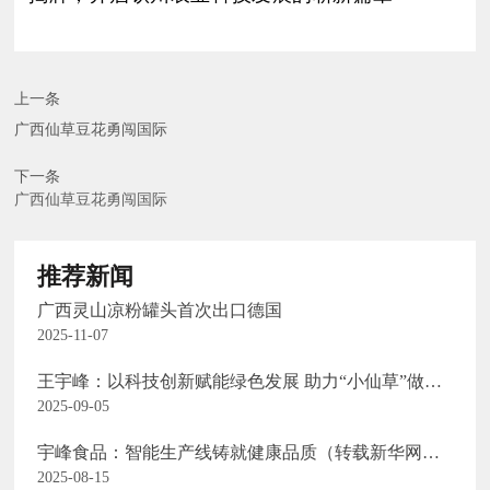
上一条
广西仙草豆花勇闯国际
下一条
广西仙草豆花勇闯国际
推荐新闻
广西灵山凉粉罐头首次出口德国
2025-11-07
王宇峰：以科技创新赋能绿色发展 助力“小仙草”做成
“大产业”
2025-09-05
宇峰食品：智能生产线铸就健康品质（转载新华网客
户端报道）
2025-08-15